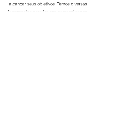
alcançar seus objetivos. Temos diversas
ferramentas para treinos personalizados,
como Treino com peso, Treino abdominal, e
Treinamento para flexibilidade.
TREINO COM PESO
Entre em contato